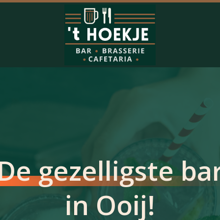
De gezelligste ba
in Ooij!