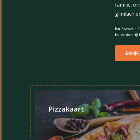
familie,
on
glimlach
e
Bar
Brasserie
C
horecabedrijf
Bekijk
Pizzakaart