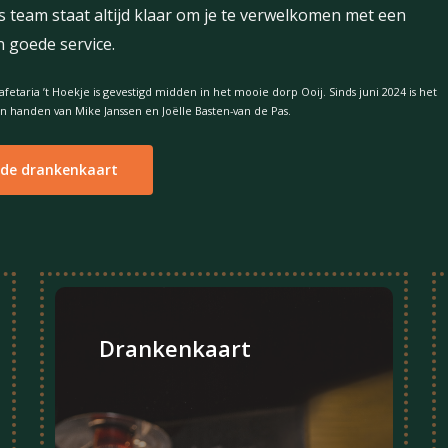
s
team
staat
altijd
klaar
om
je
te
verwelkomen
met
een
n
goede
service.
afetaria
’t
Hoekje
is
gevestigd
midden
in
het
mooie
dorp
Ooij.
Sinds
juni
2024
is
het
in
handen
van
Mike
Janssen
en
Joëlle
Basten-van
de
Pas.
 de drankenkaart
Drankenkaart