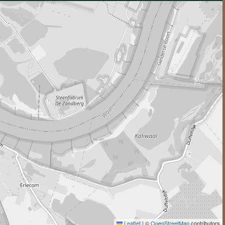
Leaflet
|
©
OpenStreetMap
contributors