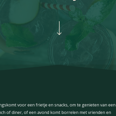
Navigate to the next section
angskomt
voor
een
frietje
en
snacks,
om
te
genieten
van
een
nch
of
diner,
of
een
avond
komt
borrelen
met
vrienden
en