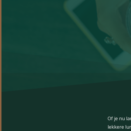
Of
je
nu
l
lekkere
lu